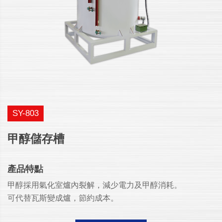
SY-803
甲醇儲存槽
產品特點
甲醇採用氣化室爐內裂解，減少電力及甲醇消耗。
可代替瓦斯變成爐，節約成本。