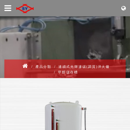
產品分類
連續式光輝滲碳(調質)淬火爐
甲醇儲存槽