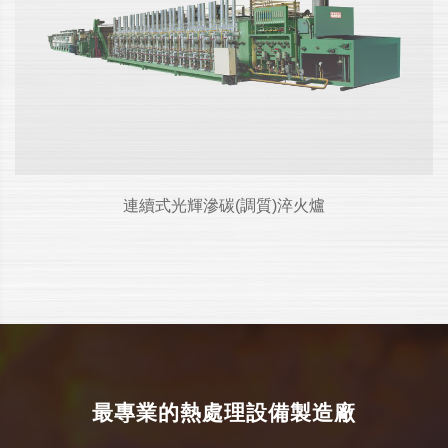
連續式光輝滲碳(調質)淬火爐
最專業的熱處理設備製造廠