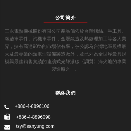
公司簡介
三永電熱機械股份有限公司產品偏佈於台灣螺絲、手工具、
腳踏車零件、汽機車零件，金屬鍛造及熱處理加工等各大業
界，擁有高達90%的市場佔有率，被公認為台灣地區規模最
大及最專業的熱處理設備製造廠外，並已列為全世界最具規
模與最佳銷售實績的連續式光輝滲碳〈調質〉淬火爐的專業
製造廠之一。
聯絡我們
+886-4-8896106
+886-4-8896098
tsy@sanyung.com