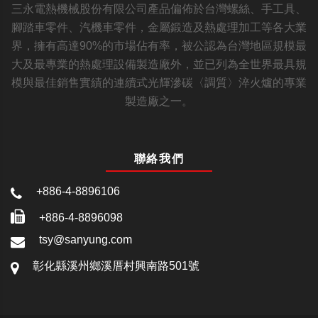
三永電熱機械股份有限公司產品偏佈於台灣螺絲、手工具、
腳踏車零件、汽機車零件，金屬鍛造及熱處理加工等各大業
界，擁有高達90%的市場佔有率，被公認為台灣地區規模最
大及最專業的熱處理設備製造廠外，並已列為全世界最具規
模與最佳銷售實績的連續式光輝滲碳〈調質〉淬火爐的專業
製造廠之一。
聯絡我們
+886-4-8896106
+886-4-8896098
tsy@sanyung.com
彰化縣溪州鄉溪厝村興南路501號