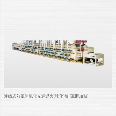
連續式熱風無氧化光輝退火(球化)爐 [瓦斯加熱]