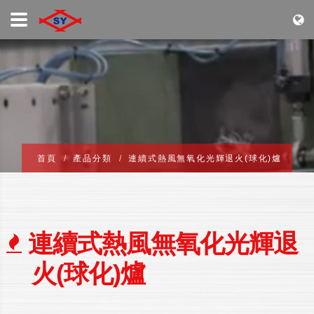
首頁
產品分類
連續式熱風無氧化光輝退火(球化)爐
連續式熱風無氧化光輝退
火(球化)爐