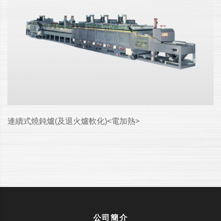
連續式燒鈍爐(及退火爐軟化)<電加熱>
公司簡介