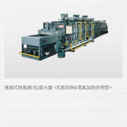
連續式熱風(軟化)退火爐 <瓦斯加熱&電氣加熱併用型>