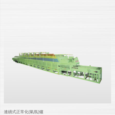
連續式正常化(氣氛)爐