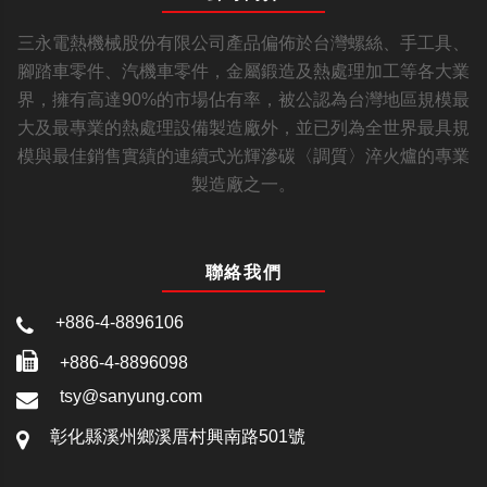
三永電熱機械股份有限公司產品偏佈於台灣螺絲、手工具、
腳踏車零件、汽機車零件，金屬鍛造及熱處理加工等各大業
界，擁有高達90%的市場佔有率，被公認為台灣地區規模最
大及最專業的熱處理設備製造廠外，並已列為全世界最具規
模與最佳銷售實績的連續式光輝滲碳〈調質〉淬火爐的專業
製造廠之一。
聯絡我們
+886-4-8896106
+886-4-8896098
tsy@sanyung.com
彰化縣溪州鄉溪厝村興南路501號