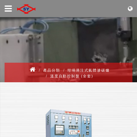
產品分類
坩堝滴注式氣體滲碳爐
溫度自動控制盤 (全套)