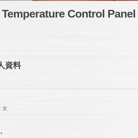
emperature Control Panel 
人資料
女
件
*