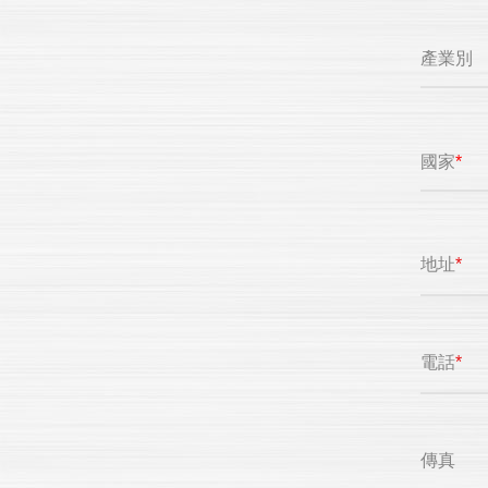
產業別
國家
地址
*
電話
*
傳真