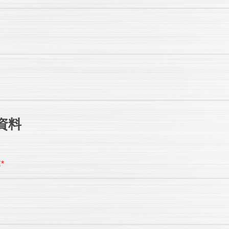
資料
稱
*