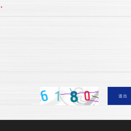
旨
*
送出