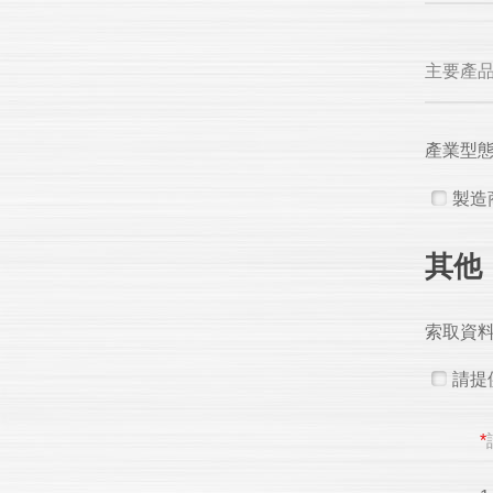
主要產
產業型
製造
其他
索取資
請提
*