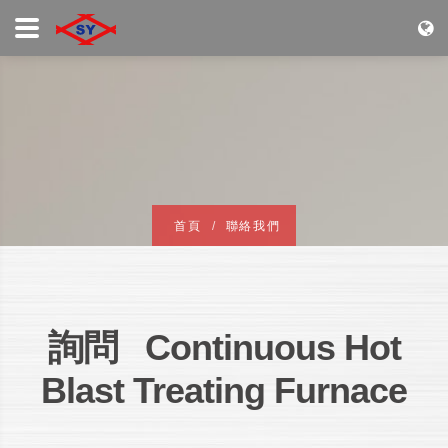
首頁
聯絡我們
詢問 Continuous Hot
Blast Treating Furnace