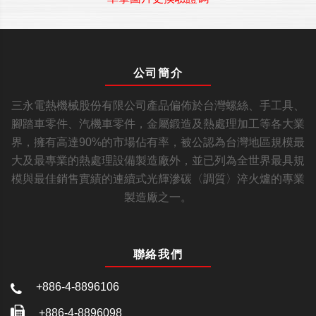
公司簡介
三永電熱機械股份有限公司產品偏佈於台灣螺絲、手工具、
腳踏車零件、汽機車零件，金屬鍛造及熱處理加工等各大業
界，擁有高達90%的市場佔有率，被公認為台灣地區規模最
大及最專業的熱處理設備製造廠外，並已列為全世界最具規
模與最佳銷售實績的連續式光輝滲碳〈調質〉淬火爐的專業
製造廠之一。
聯絡我們
+886-4-8896106
+886-4-8896098